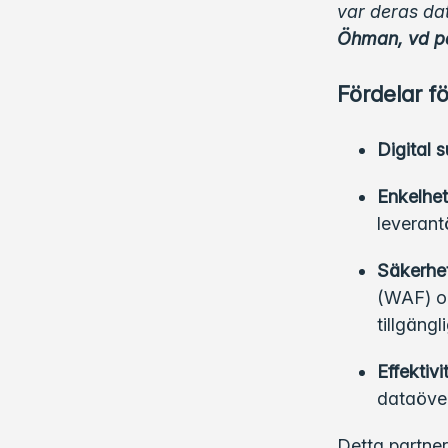
var deras da
Öhman, vd på
Fördelar f
Digital 
Enkelhet
leverant
Säkerhet
(WAF) oc
tillgängl
Effektivi
dataöver
Detta partner