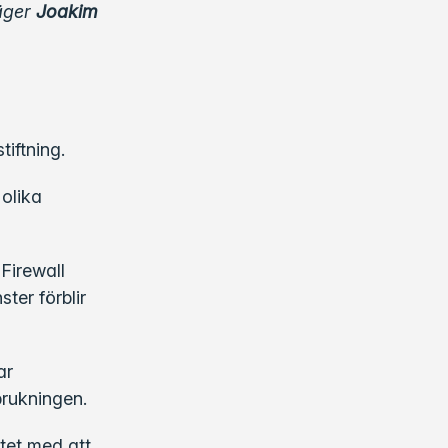
säger
Joakim
tiftning.
 olika
Firewall
ter förblir
ar
rukningen.
tet med att