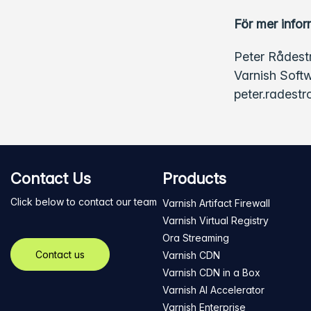
För mer infor
Peter Rådestr
Varnish Soft
peter.radest
Contact Us
Products
Click below to contact our team
Varnish Artifact Firewall
Varnish Virtual Registry
Ora Streaming
Contact us
Varnish CDN
Varnish CDN in a Box
Varnish AI Accelerator
Varnish Enterprise