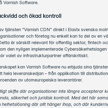
å Varnish Software.
ckvidd och ökad kontroll
v tjänsten ”Varnish CDN” direkt i Elastx svenska mol
rganisationer och företag nu enkelt kan ta del av en v
etta är särskilt relevant för offentlig sektor, fintech 
som den nyligen implementerade Cybersäkerhetslagen
 valet av infrastrukturpartner affärskritiskt.
skapet kan Varnish Software nu erbjuda sina tjänster 
t hela leveranskedjan – från applikation till distributio
beroenden av utomeuropeiska leverantörer.
ydligt skifte där organisationer inte längre acceptera
nda, säkerhet och juridisk kontroll. Med det här sam
n helhetslösning där allt hänger ihop, och där kundern