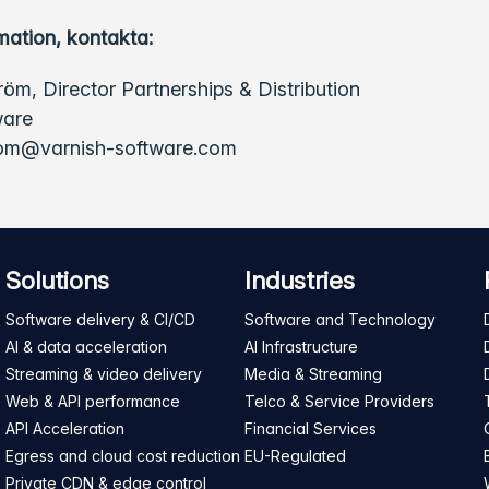
mation, kontakta:
öm, Director Partnerships & Distribution
ware
rom@varnish-software.com
Solutions
Industries
Software delivery & CI/CD
Software and Technology
AI & data acceleration
AI Infrastructure
Streaming & video delivery
Media & Streaming
Web & API performance
Telco & Service Providers
API Acceleration
Financial Services
Egress and cloud cost reduction
EU-Regulated
Private CDN & edge control