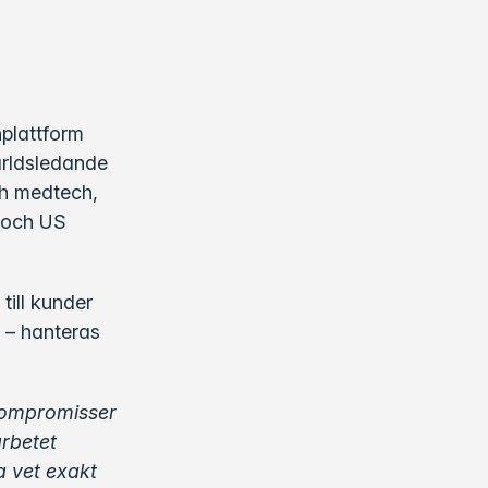
nplattform
ärldsledande
och medtech,
 och US
till kunder
n – hanteras
r kompromisser
arbetet
a vet exakt