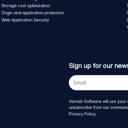
Storage cost optimization
Origin and application protection
Web Application Security
Sign up for our news
Your
e-
mail
address
Varnish Software will use your 
unsubscribe from our communicat
Privacy Policy
.