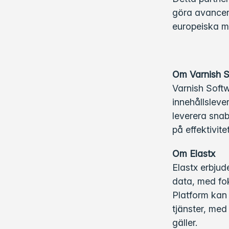
göra avancer
europeiska m
Om Varnish S
Varnish Softw
innehållsleve
leverera snab
på effektivit
Om Elastx
Elastx erbjud
data, med fok
Platform kan 
tjänster, med 
gäller.