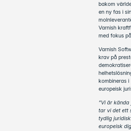
bakom världen
en ny fas i s
molnleverantö
Varnish kraft
med fokus på 
Varnish Softw
krav på pres
demokratisera
helhetslösni
kombineras i 
europeisk juri
”Vi är kända
tar vi det e
tydlig juridi
europeisk dig