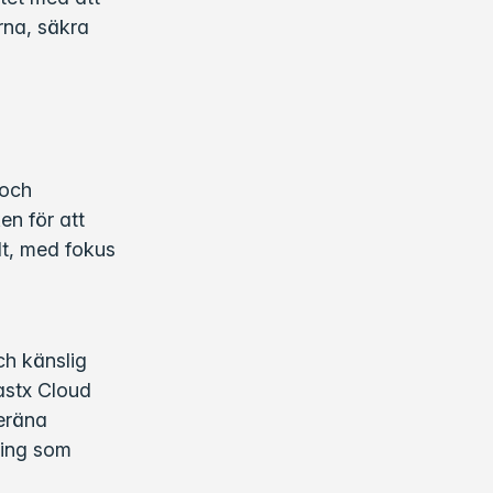
rna, säkra
 och
en för att
lt, med fokus
ch känslig
astx Cloud
veräna
tning som