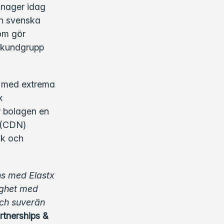
ännager idag
en svenska
som gör
e kundgrupp
ar med extrema
x
r bolagen en
k (CDN)
sk och
ns med Elastx
ighet med
 och suverän
rtnerships &