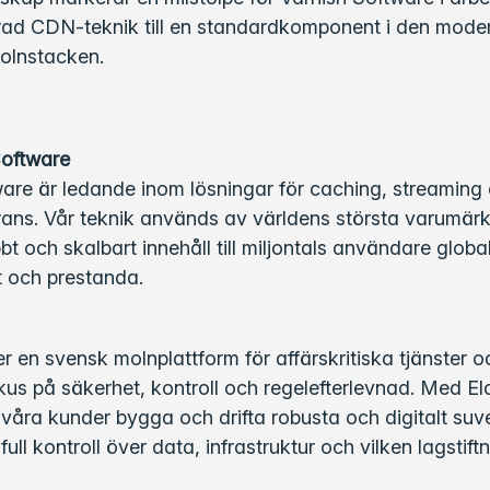
ad CDN-teknik till en standardkomponent i den mode
olnstacken.
oftware
are är ledande inom lösningar för caching, streaming
rans. Vår teknik används av världens största varumärk
bt och skalbart innehåll till miljontals användare globa
et och prestanda.
er en svensk molnplattform för affärskritiska tjänster o
us på säkerhet, kontroll och regelefterlevnad. Med El
våra kunder bygga och drifta robusta och digitalt su
full kontroll över data, infrastruktur och vilken lagstif