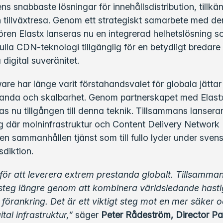
s snabbaste lösningar för innehållsdistribution, tillk
in tillväxtresa. Genom ett strategiskt samarbete med d
ren Elastx lanseras nu en integrerad helhetslösning 
fulla CDN-teknologi tillgänglig för en betydligt bredar
digital suveränitet.
are har länge varit förstahandsvalet för globala jätt
tanda och skalbarhet. Genom partnerskapet med Elast
s nu tillgången till denna teknik. Tillsammans lansera
ng där molninfrastruktur och Content Delivery Networ
en sammanhållen tjänst som till fullo lyder under sven
sdiktion.
 för att leverera extrem prestanda globalt. Tillsamma
tt steg längre genom att kombinera världsledande hast
sk förankring. Det är ett viktigt steg mot en mer säker
ital infrastruktur,”
säger
Peter Rådeström, Director Pa