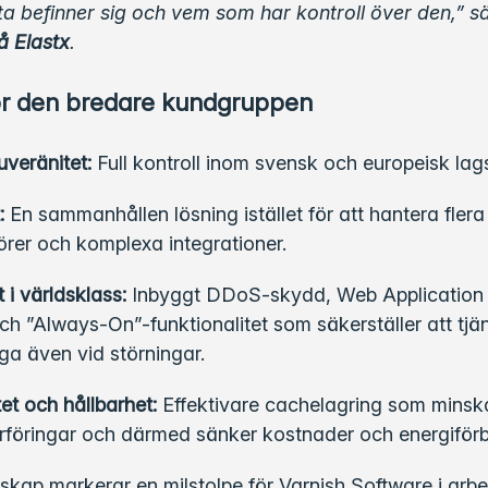
ta befinner sig och vem som har kontroll över den,” 
 Elastx
.
ör den bredare kundgruppen
suveränitet:
Full kontroll inom svensk och europeisk lags
:
En sammanhållen lösning istället för att hantera flera
örer och komplexa integrationer.
 i världsklass:
Inbyggt DDoS-skydd, Web Application 
h ”Always-On”-funktionalitet som säkerställer att tjäns
iga även vid störningar.
tet och hållbarhet:
Effektivare cachelagring som minsk
föringar och därmed sänker kostnader och energiförb
skap markerar en milstolpe för Varnish Software i arbe